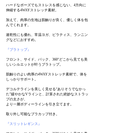
ハードなポーズでもストレスを感じない、4方向に
伸縮する4WAYストレッチ素材。
加えて、肉厚の生地は肌触りが良く、優しく体を包
んでくれます。
速乾性にも優れ、常温ヨガ、ピラティス、ランニン
グなどにおすすめ。
『ブラトップ』
フロント、サイド、バック、360°どこから見ても美
しいシルエットが叶うブラトップ。
肌触りのよい肉厚の4WAYストレッチ素材で、体を
しっかりサポート。
デコルテラインを美しく見せる“ありそうでなかっ
た”緩やかなVラインと、計算された絶妙なストラッ
プの太さが、
より一層ボディーラインを引き立てます。
取り外し可能なブラカップ付き。
『スリットレギンス』