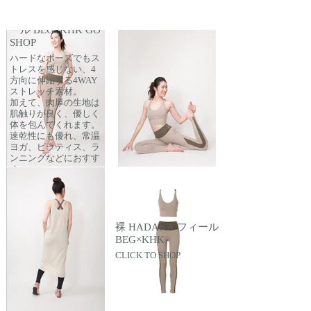
裸 HADAKA フィ
ール BEG×KHK GO
SHOP
ハードなポーズでもス
トレスを感じない、4
方向に伸縮する4WAY
ストレッチ素材。​
加えて、肉厚の生地は
肌触りが良く、優しく
体を包んでくれます。
速乾性にも優れ、常温
ヨガ、ピラティス、ラ
ンニングなどにおすす
め。
裸 HADAKA フィール
BEG×KHK
CLICK TO SHOP