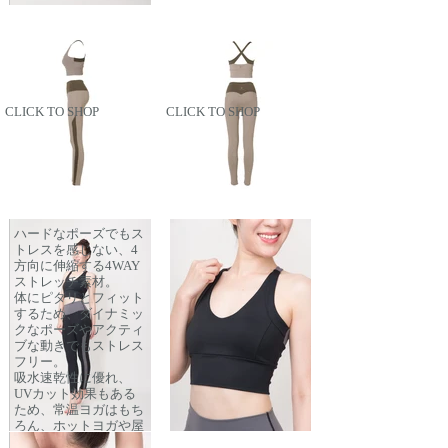
CLICK TO SHOP
CLICK TO SHOP
裸 HADAKA フィ
ール BLK×GRY
ハードなポーズでもス
トレスを感じない、4
方向に伸縮する4WAY
ストレッチ素材。
体にピタリとフィット
するため、ダイナミッ
クなポーズやアクティ
ブな動きでもストレス
フリー。
吸水速乾性に優れ、
UVカット効果もある
ため、常温ヨガはもち
ろん、ホットヨガや屋
外ヨガ、トレーニング