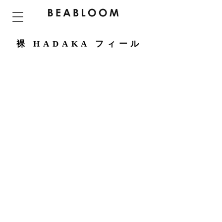
BEABLOOMはおしゃれで可愛いヨガウェアの通販専門ブランドです。
裸 HADAKA フィール