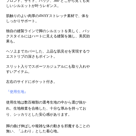
フロント、サイド、バック、360°どこから見ても美
しいシルエットが叶うレギンス。
肌触りのよい肉厚の4WAYストレッチ素材で、体を
しっかりサポート。
独自の縫製ラインで脚のシルエットを美しく、バッ
クスタイルにはハートに見える縫製を施し、美尻効
果も。
ヘソ上までカバーした、上品な肌見せを実現するウ
エストリブの深さもポイント。
スリット入りでスポーツカジュアルにも取り入れや
すいアイテム。
左右のサイドにポケット付き。
『使用生地』
使用生地は数百種類の選考生地の中から選び抜か
れ、生地検査を合格した、十分な厚みを持ってお
り、シッカリとした安心感があります。
脚の曲げ伸ばしや複雑な体の動きを邪魔することの
無い、「ふわり」とした着心地。